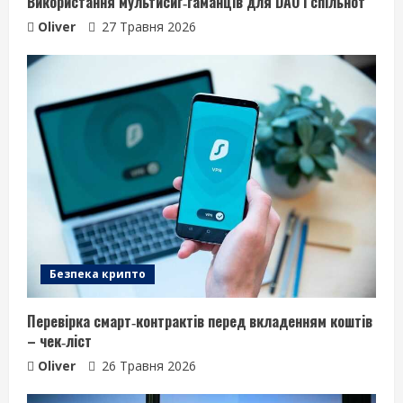
Використання мультисиг‑гаманців для DAO і спільнот
Oliver
27 Травня 2026
Безпека крипто
Перевірка смарт‑контрактів перед вкладенням коштів
– чек‑ліст
Oliver
26 Травня 2026