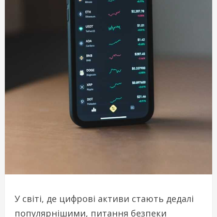
У світі, де цифрові активи стають дедалі
популярнішими, питання безпеки