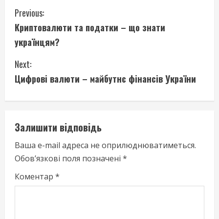
C
Previous:
Криптовалюти та податки – що знати
o
українцям?
n
Next:
t
Цифрові валюти – майбутнє фінансів України
i
n
Залишити відповідь
u
Ваша e-mail адреса не оприлюднюватиметься.
e
Обов’язкові поля позначені
*
R
Коментар
*
e