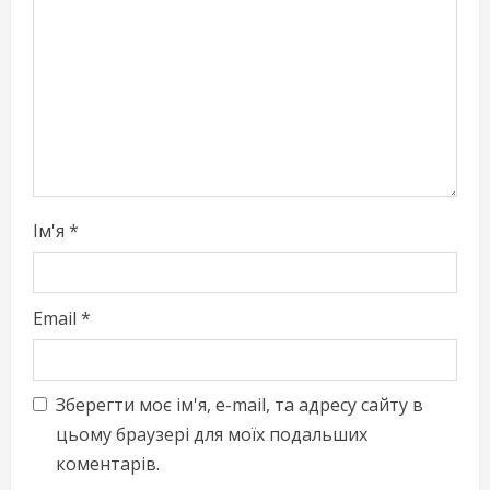
a
d
i
n
g
Ім'я
*
Email
*
Зберегти моє ім'я, e-mail, та адресу сайту в
цьому браузері для моїх подальших
коментарів.