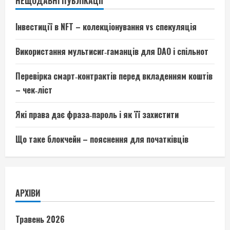
НЕЩОДАВНІ ПУБЛІКАЦІЇ
Інвестиції в NFT – колекціонування vs спекуляція
Використання мультисиг‑гаманців для DAO і спільнот
Перевірка смарт‑контрактів перед вкладенням коштів
– чек‑ліст
Які права дає фраза‑пароль і як її захистити
Що таке блокчейн – пояснення для початківців
АРХІВИ
Травень 2026