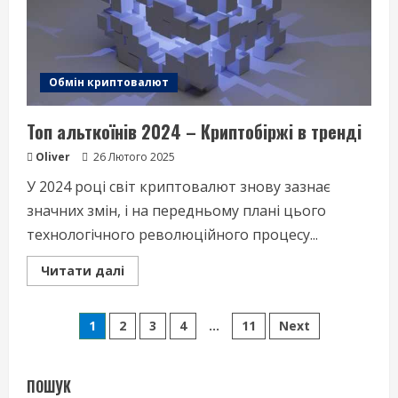
Обмін криптовалют
Топ альткоїнів 2024 – Криптобіржі в тренді
Oliver
26 Лютого 2025
У 2024 році світ криптовалют знову зазнає
значних змін, і на передньому плані цього
технологічного революційного процесу...
Read
Читати далі
more
about
Топ
Пагінація
альткоїнів
1
2
3
4
…
11
Next
2024
–
записів
Криптобіржі
в
тренді
ПОШУК