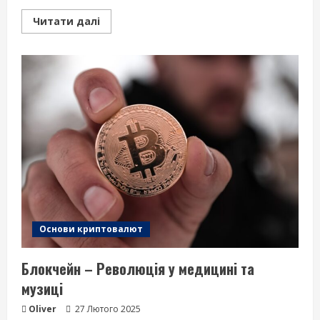
Read
Читати далі
more
about
Комісії
криптобірж
–
що
потрібно
знати?
Основи криптовалют
Блокчейн – Революція у медицині та
музиці
Oliver
27 Лютого 2025