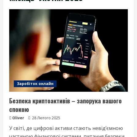
Заробіток онлайн
Безпека криптоактивів – запорука вашого
спокою
Oliver
28 Лютого 2025
У світі, де цифрові активи стають невід’ємною
частиною фінансової системи, питання безпеки