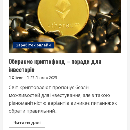
Заробіток онлайн
Обираємо криптофонд – поради для
інвесторів
Oliver
27 Лютого 2025
Світ криптовалют пропонує безліч
можливостей для інвестування, але з такою
різноманітністю варіантів виникає питання: як
обрати правильний...
Read
Читати далі
more