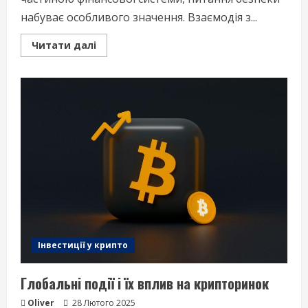
набуває особливого значення. Взаємодія з...
Read
Читати далі
more
about
Безпека
криптоактивів
–
запорука
вашого
спокою
Інвестиції у крипто
Глобальні події і їх вплив на крипторинок
Oliver
28 Лютого 2025