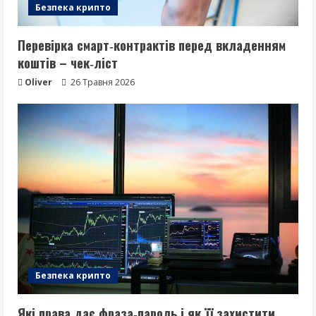
Безпека крипто
Перевірка смарт‑контрактів перед вкладенням
коштів – чек‑ліст
Oliver
26 Травня 2026
Безпека крипто
Які права дає фраза‑пароль і як її захистити