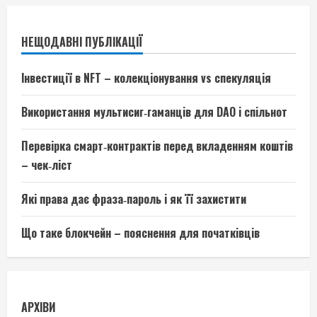
НЕЩОДАВНІ ПУБЛІКАЦІЇ
Інвестиції в NFT – колекціонування vs спекуляція
Використання мультисиг‑гаманців для DAO і спільнот
Перевірка смарт‑контрактів перед вкладенням коштів
– чек‑ліст
Які права дає фраза‑пароль і як її захистити
Що таке блокчейн – пояснення для початківців
АРХІВИ