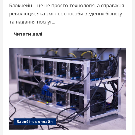
Блокчейн – це не просто технологія, а справжня
революція, яка змінює способи ведення бізнесу
та надання послуг...
Read
Читати далі
more
about
Блокчейн
–
Революція
у
медицині
та
музиці
Заробіток онлайн