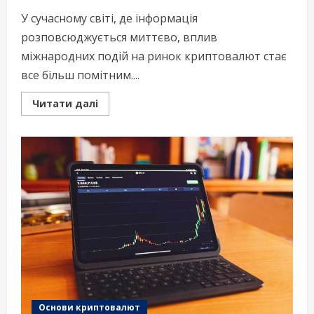
У сучасному світі, де інформація
розповсюджується миттєво, вплив
міжнародних подій на ринок криптовалют стає
все більш помітним....
Read
Читати далі
more
about
Глобальні
події
і
їх
вплив
на
крипторинок
Основи криптовалют