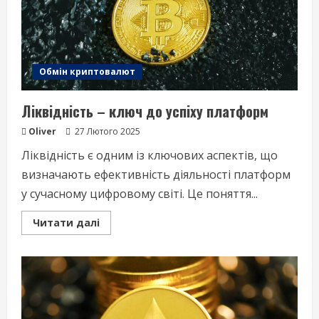
Обмін криптовалют
Ліквідність – ключ до успіху платформ
Oliver
27 Лютого 2025
Ліквідність є одним із ключових аспектів, що
визначають ефективність діяльності платформ
у сучасному цифровому світі. Це поняття...
Read
Читати далі
more
about
Ліквідність
–
ключ
до
успіху
платформ