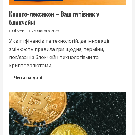
Крипто-лексикон – Ваш путівник у
блокчейні
Oliver
28 Лютого 2025
У світі фінансів та технологій, де інновації
змінюють правила гри щодня, терміни,
пов’язані з блокчейн-технологіями та
криптовалютами,...
Read
Читати далі
more
about
Крипто-
лексикон
–
Ваш
путівник
у
блокчейні