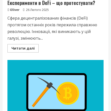
Експерименти в DeFi – що протестувати?
Oliver
26 Лютого 2025
Сфера децентралізованих фінансів (DeFi)
протягом останніх років пережила справжню
революцію. Інновації, які виникають у цій
галузі, змінюють...
Read
Читати далі
more
about
Експерименти
в
DeFi
–
що
протестувати?