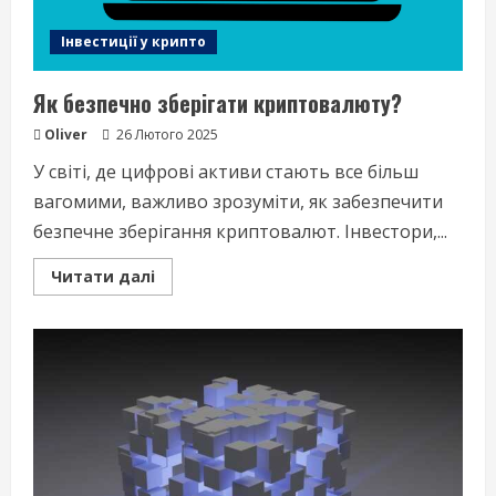
Інвестиції у крипто
Як безпечно зберігати криптовалюту?
Oliver
26 Лютого 2025
У світі, де цифрові активи стають все більш
вагомими, важливо зрозуміти, як забезпечити
безпечне зберігання криптовалют. Інвестори,...
Read
Читати далі
more
about
Як
безпечно
зберігати
криптовалюту?