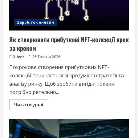
Заробіток онлайн
Як створювати прибуткові NFT-колекції крок
за кроком
Oliver
25 Травня 2026
Покрокове створення прибуткових NFT-
колекцій починається зі зрозумілої стратегії та
аналізу ринку. Щоб зробити вигідні токени,
потрібно ретельно...
Read
Читати далі
more
about
Як
створювати
прибуткові
NFT-
колекції