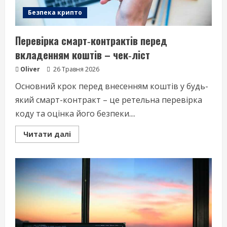
Безпека крипто
Перевірка смарт‑контрактів перед
вкладенням коштів – чек‑ліст
Oliver
26 Травня 2026
Основний крок перед внесенням коштів у будь-
який смарт-контракт – це ретельна перевірка
коду та оцінка його безпеки....
Read
Читати далі
more
about
Перевірка
смарт‑контрактів
перед
вкладенням
коштів
–
чек‑ліст