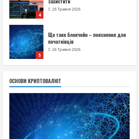
початківців
26 Травня 2026
5
Інвестиції в NFT – колекціонування
vs спекуляція
27 Травня 2026
1
Використання мультисиг‑гаманців
ОСНОВИ КРИПТОВАЛЮТ
для DAO і спільнот
27 Травня 2026
2
Перевірка смарт‑контрактів перед
вкладенням коштів – чек‑ліст
26 Травня 2026
3