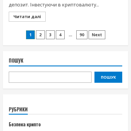
депозит. Інвестуючи в криптовалюту...
Read
Читати далі
more
about
Стейкінг
Пагінація
–
1
2
3
4
…
90
Next
заробіток
на
записів
утриманні
монет
ПОШУК
ПОШУК
РУБРИКИ
Безпека крипто