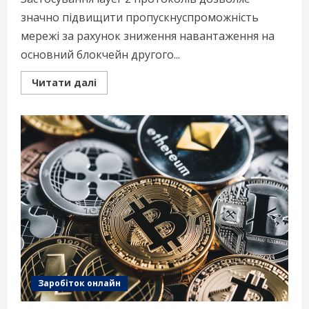
значно підвищити пропускнуспроможність
мережі за рахунок зниження навантаження на
основний блокчейн другого...
Read
Читати далі
more
about
Layer‑2
рішення
–
прискорення
і
здешевлення
транзакцій
Заробіток онлайн