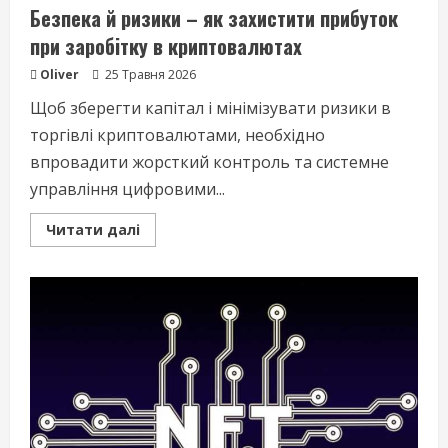
Безпека й ризики – як захистити прибуток
при заробітку в криптовалютах
Oliver
25 Травня 2026
Щоб зберегти капітал і мінімізувати ризики в
торгівлі криптовалютами, необхідно
впровадити жорсткий контроль та системне
управління цифровими...
Read
Читати далі
more
about
Безпека
й
ризики
–
як
захистити
прибуток
при
заробітку
в
криптовалютах