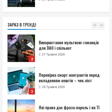
Використання мультисиг‑гаманців
для DAO і спільнот
27 Травня 2026
ЗАРАЗ В ТРЕНДІ
2
Перевірка смарт‑контрактів перед
вкладенням коштів – чек‑ліст
26 Травня 2026
3
Які права дає фраза‑пароль і як її
захистити
26 Травня 2026
4
Що таке блокчейн – пояснення для