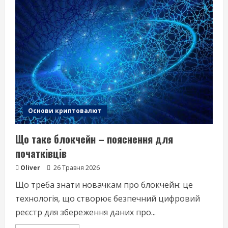
фраза‑пароль
і
як
її
захистити
Основи криптовалют
Що таке блокчейн – пояснення для
початківців
Oliver
26 Травня 2026
Що треба знати новачкам про блокчейн: це
технологія, що створює безпечний цифровий
реєстр для збереження даних про...