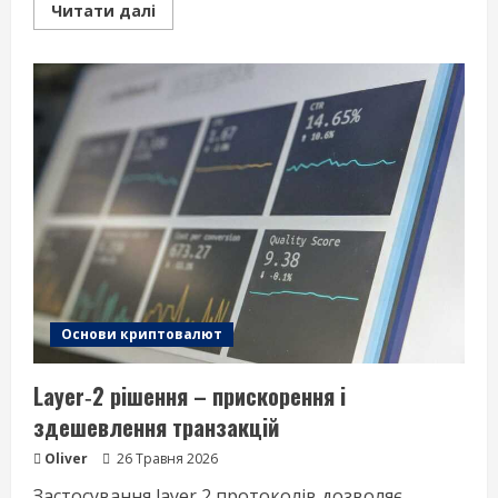
Read
Читати далі
more
about
Що
таке
блокчейн
–
пояснення
для
початківців
Основи криптовалют
Layer‑2 рішення – прискорення і
здешевлення транзакцій
Oliver
26 Травня 2026
Застосування layer 2 протоколів дозволяє