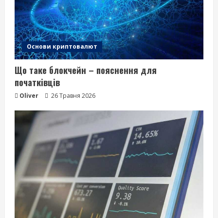
Які права дає фраза‑пароль і як її
захистити
Основи криптовалют
26 Травня 2026
4
Що таке блокчейн – пояснення для
початківців
Що таке блокчейн – пояснення для
Oliver
26 Травня 2026
початківців
26 Травня 2026
5