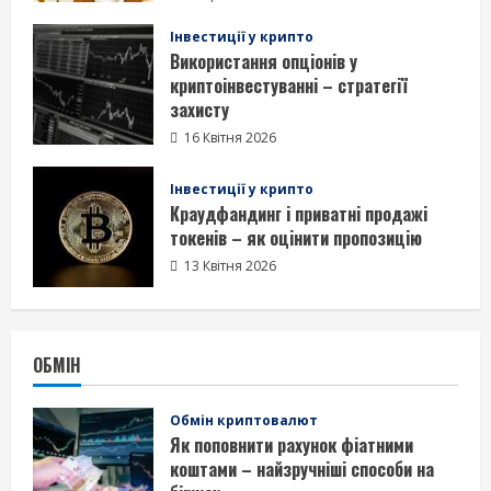
Інвестиції у крипто
Використання опціонів у
криптоінвестуванні – стратегії
захисту
16 Квітня 2026
Інвестиції у крипто
Краудфандинг і приватні продажі
токенів – як оцінити пропозицію
13 Квітня 2026
ОБМІН
Обмін криптовалют
Як поповнити рахунок фіатними
коштами – найзручніші способи на