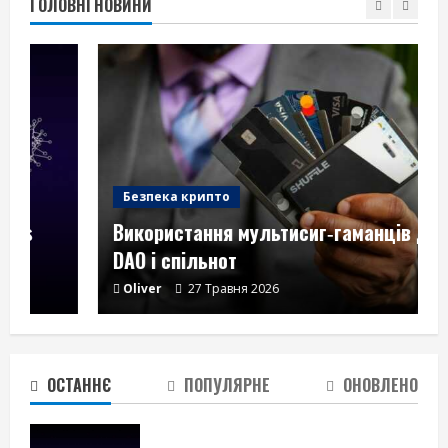
ГОЛОВНІ НОВИНИ
Безпека крипто
Використання мультисиг‑гаманців для
DAO і спільнот
Використання мультисиг‑гаманців
Oliver
27 Травня 2026
для DAO і спільнот
27 Травня 2026
2
ОСТАННЄ
ПОПУЛЯРНЕ
ОНОВЛЕНО
Перевірка смарт‑контрактів перед
вкладенням коштів – чек‑ліст