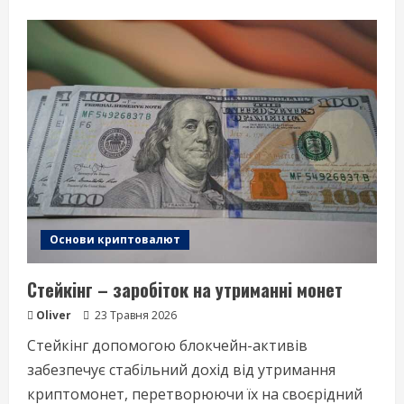
about
Як
поповнити
рахунок
фіатними
коштами
–
найзручніші
способи
на
біржах
Основи криптовалют
Стейкінг – заробіток на утриманні монет
Oliver
23 Травня 2026
Стейкінг допомогою блокчейн-активів
забезпечує стабільний дохід від утримання
криптомонет, перетворюючи їх на своєрідний