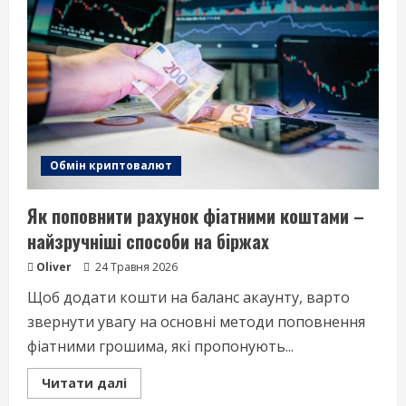
крок
за
кроком
Обмін криптовалют
Як поповнити рахунок фіатними коштами –
найзручніші способи на біржах
Oliver
24 Травня 2026
Щоб додати кошти на баланс акаунту, варто
звернути увагу на основні методи поповнення
фіатними грошима, які пропонують...
Read
Читати далі
more