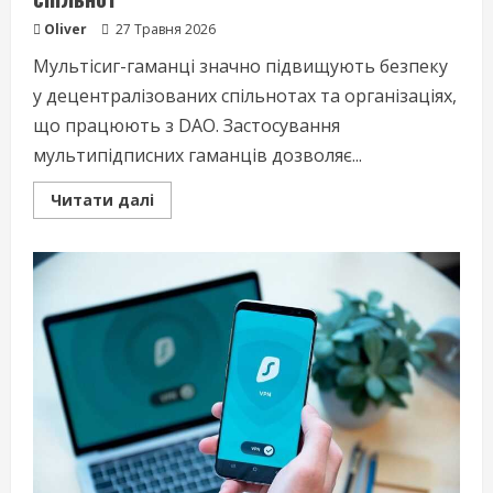
Oliver
27 Травня 2026
Мультісиг-гаманці значно підвищують безпеку
у децентралізованих спільнотах та організаціях,
що працюють з DAO. Застосування
мультипідписних гаманців дозволяє...
Read
Читати далі
more
about
Використання
мультисиг‑гаманців
для
DAO
і
спільнот