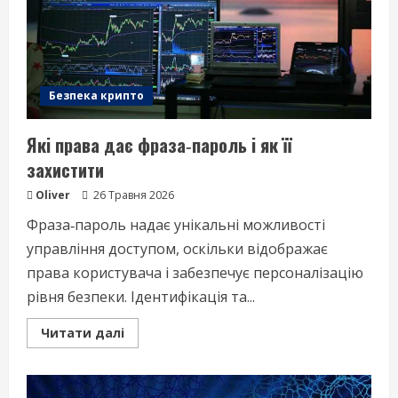
Безпека крипто
Які права дає фраза‑пароль і як її
захистити
Oliver
26 Травня 2026
Фраза‑пароль надає унікальні можливості
управління доступом, оскільки відображає
права користувача і забезпечує персоналізацію
рівня безпеки. Ідентифікація та...
Read
Читати далі
more
about
Які
права
дає