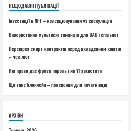
НЕЩОДАВНІ ПУБЛІКАЦІЇ
Інвестиції в NFT – колекціонування vs спекуляція
Використання мультисиг‑гаманців для DAO і спільнот
Перевірка смарт‑контрактів перед вкладенням коштів
– чек‑ліст
Які права дає фраза‑пароль і як її захистити
Що таке блокчейн – пояснення для початківців
АРХІВИ
Травень 2026