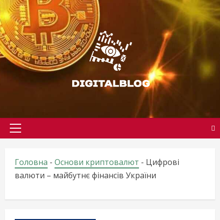
Skip
to
content
Primary
Menu
Головна
-
Основи криптовалют
-
Цифрові
валюти – майбутнє фінансів України