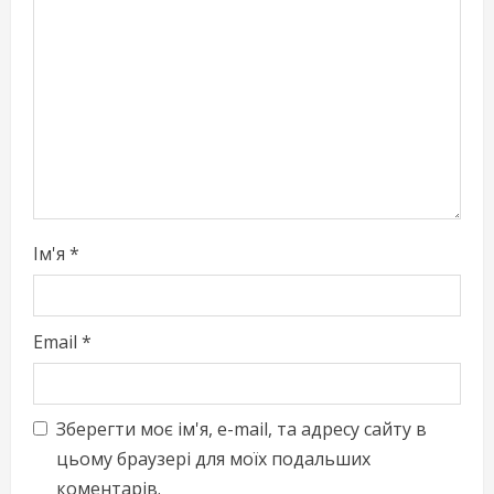
a
d
i
n
g
Ім'я
*
Email
*
Зберегти моє ім'я, e-mail, та адресу сайту в
цьому браузері для моїх подальших
коментарів.