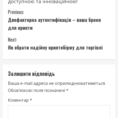
доступною та інноваційною!
C
Previous:
Двофакторна аутентифікація – ваша броня
o
для крипти
n
Next:
t
Як обрати надійну криптобіржу для торгівлі
i
n
Залишити відповідь
u
Ваша e-mail адреса не оприлюднюватиметься.
e
Обов’язкові поля позначені
*
R
Коментар
*
e