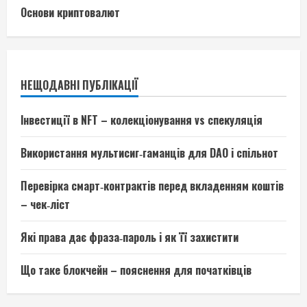
Основи криптовалют
НЕЩОДАВНІ ПУБЛІКАЦІЇ
Інвестиції в NFT – колекціонування vs спекуляція
Використання мультисиг‑гаманців для DAO і спільнот
Перевірка смарт‑контрактів перед вкладенням коштів
– чек‑ліст
Які права дає фраза‑пароль і як її захистити
Що таке блокчейн – пояснення для початківців