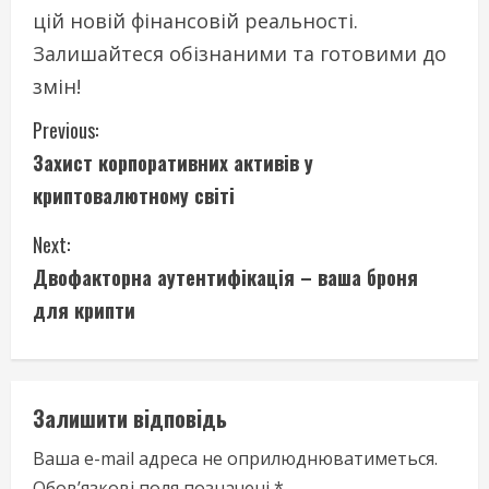
цій новій фінансовій реальності.
Залишайтеся обізнаними та готовими до
змін!
C
Previous:
Захист корпоративних активів у
o
криптовалютному світі
n
Next:
t
Двофакторна аутентифікація – ваша броня
i
для крипти
n
u
Залишити відповідь
e
Ваша e-mail адреса не оприлюднюватиметься.
Обов’язкові поля позначені
*