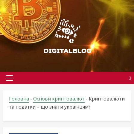
Skip
to
content
Primary
Menu
Головна
-
Основи криптовалют
-
Криптовалюти
та податки – що знати українцям?