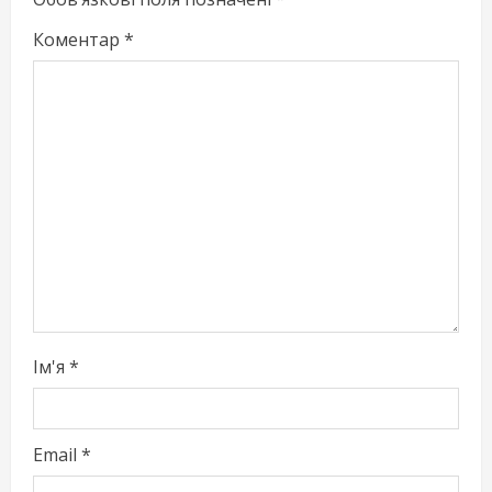
R
Коментар
*
e
a
d
i
n
g
Ім'я
*
Email
*