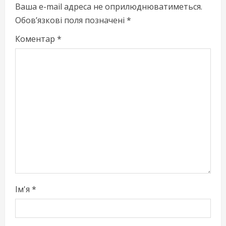
e
Ваша e-mail адреса не оприлюднюватиметься.
Обов’язкові поля позначені
*
R
Коментар
*
e
a
d
i
n
g
Ім'я
*