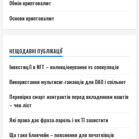
Обмін криптовалют
Основи криптовалют
НЕЩОДАВНІ ПУБЛІКАЦІЇ
Інвестиції в NFT – колекціонування vs спекуляція
Використання мультисиг‑гаманців для DAO і спільнот
Перевірка смарт‑контрактів перед вкладенням коштів
– чек‑ліст
Які права дає фраза‑пароль і як її захистити
Що таке блокчейн – пояснення для початківців