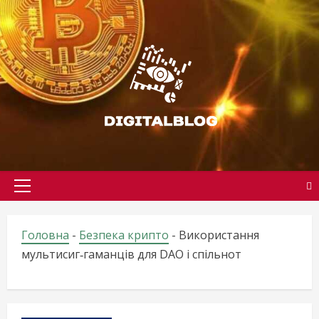
Skip
to
content
Primary
Menu
Головна
-
Безпека крипто
-
Використання
мультисиг‑гаманців для DAO і спільнот