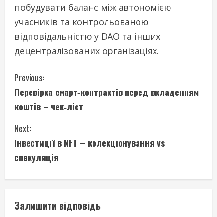
побудувати баланс між автономією
учасників та контрольованою
відповідальністю у DAO та інших
децентралізованих організаціях.
C
Previous:
Перевірка смарт‑контрактів перед вкладенням
o
коштів – чек‑ліст
n
Next:
t
Інвестиції в NFT – колекціонування vs
i
спекуляція
n
u
Залишити відповідь