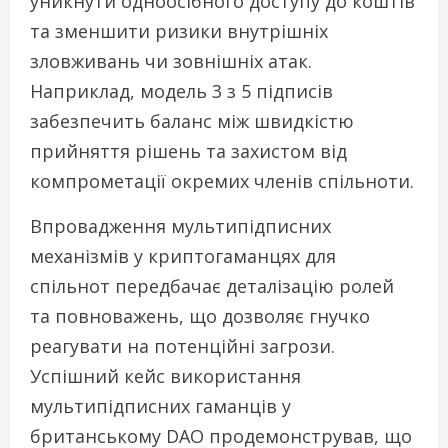
уникнути одноосібного доступу до коштів
та зменшити ризики внутрішніх
зловживань чи зовнішніх атак.
Наприклад, модель 3 з 5 підписів
забезпечить баланс між швидкістю
прийняття рішень та захистом від
компрометації окремих членів спільноти.
Впровадження мультипідписних
механізмів у криптогаманцях для
спільнот передбачає деталізацію ролей
та повноважень, що дозволяє гнучко
реагувати на потенційні загрози.
Успішний кейс використання
мультипідписних гаманців у
британському DAO продемонстрував, що