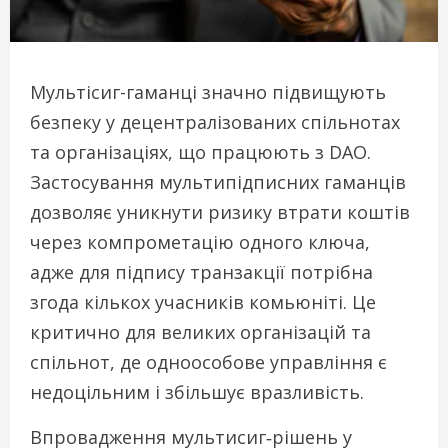
Мультісиг-гаманці значно підвищують
безпеку у децентралізованих спільнотах
та організаціях, що працюють з DAO.
Застосування мультипідписних гаманців
дозволяє уникнути ризику втрати коштів
через компрометацію одного ключа,
адже для підпису транзакції потрібна
згода кількох учасників комьюніті. Це
критично для великих організацій та
спільнот, де одноособове управління є
недоцільним і збільшує вразливість.
Впровадження мультисиг‑рішень у