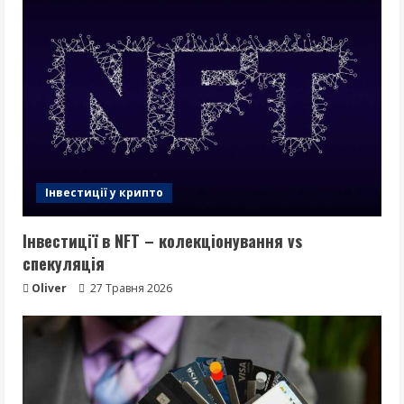
Інвестиції у крипто
Інвестиції в NFT – колекціонування vs
спекуляція
Oliver
27 Травня 2026