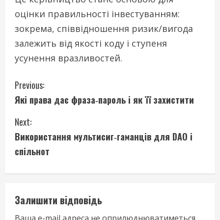
оцінки правильності інвестуванням:
зокрема, співвідношення ризик/вигода
залежить від якості коду і ступеня
усунення вразливостей.
C
Previous:
Які права дає фраза‑пароль і як її захистити
o
Next:
n
Використання мультисиг‑гаманців для DAO і
t
спільнот
i
n
Залишити відповідь
u
Ваша e-mail адреса не оприлюднюватиметься.