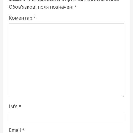
e
Обов’язкові поля позначені
*
R
Коментар
*
e
a
d
i
n
g
Ім'я
*
Email
*