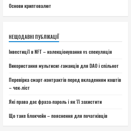
Основи криптовалют
НЕЩОДАВНІ ПУБЛІКАЦІЇ
Інвестиції в NFT – колекціонування vs спекуляція
Використання мультисиг‑гаманців для DAO і спільнот
Перевірка смарт‑контрактів перед вкладенням коштів
– чек‑ліст
Які права дає фраза‑пароль і як її захистити
Що таке блокчейн – пояснення для початківців