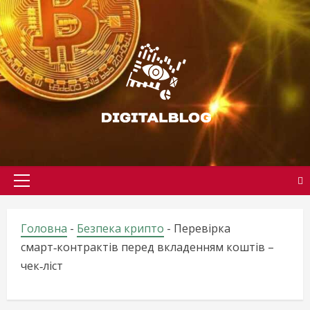
Skip
to
content
Primary
Menu
Головна
-
Безпека крипто
-
Перевірка
смарт‑контрактів перед вкладенням коштів –
чек‑ліст