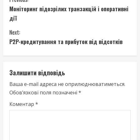
C
Моніторинг підозрілих транзакцій і оперативні
o
дії
n
Next:
t
P2P-кредитування та прибуток від відсотків
i
n
Залишити відповідь
u
Ваша e-mail адреса не оприлюднюватиметься.
e
Обов’язкові поля позначені
*
R
Коментар
*
e
a