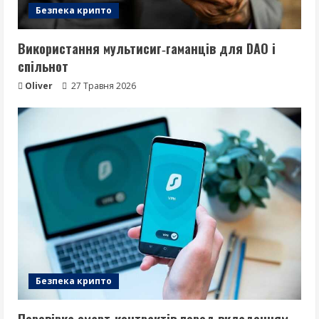
Безпека крипто
Використання мультисиг‑гаманців для DAO і
спільнот
Oliver
27 Травня 2026
Безпека крипто
Перевірка смарт‑контрактів перед вкладенням