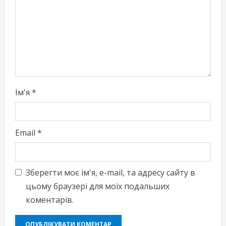
d
i
n
g
Ім'я
*
Email
*
Зберегти моє ім'я, e-mail, та адресу сайту в
цьому браузері для моїх подальших
коментарів.