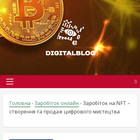
Skip
to
content
Primary
Menu
Головна
-
Заробіток онлайн
-
Заробіток на NFT –
створення та продаж цифрового мистецтва