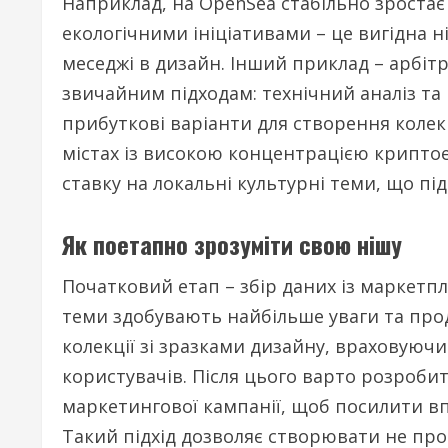
Наприклад, на OpenSea стабільно зростає
екологічними ініціативами – це вигідна ні
меседжі в дизайн. Інший приклад – арбіт
звичайним підходам: технічний аналіз т
прибуткові варіанти для створення колек
містах із високою концентрацією криптое
ставку на локальні культурні теми, що пі
Як поетапно зрозуміти свою нішу
Початковий етап – збір даних із маркетпл
теми здобувають найбільше уваги та про
колекції зі зразками дизайну, враховуючи
користувачів. Після цього варто розроби
маркетингової кампанії, щоб посилити вп
Такий підхід дозволяє створювати не прос