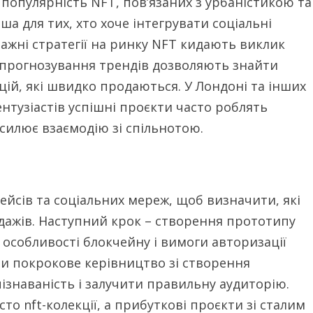
 популярність NFT, пов’язаних з урбаністикою та
ша для тих, хто хоче інтегрувати соціальні
ражні стратегії на ринку NFT кидають виклик
а прогнозування трендів дозволяють знайти
цій, які швидко продаються. У Лондоні та інших
нтузіастів успішні проєкти часто роблять
дсилює взаємодію зі спільнотою.
ейсів та соціальних мереж, щоб визначити, які
дажів. Наступний крок – створення прототипу
 особливості блокчейну і вимоги авторизації
ти покрокове керівництво зі створення
ізнаваність і залучити правильну аудиторію.
то nft-колекції, а прибуткові проєкти зі сталим