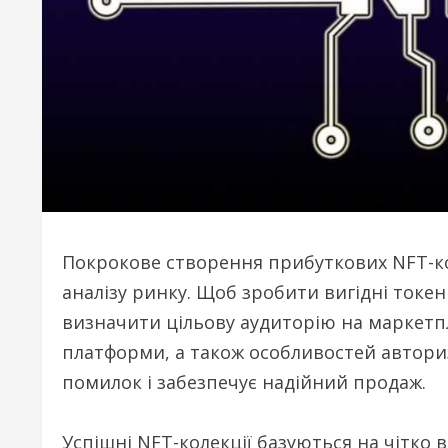
Покрокове створення прибуткових NFT-кол
аналізу ринку. Щоб зробити вигідні токе
визначити цільову аудиторію на маркетп
платформи, а також особливостей автори
помилок і забезпечує надійний продаж.
Успішні NFT-колекції базуються на чітко