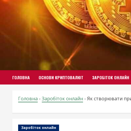
Skip
to
content
ГОЛОВНА
ОСНОВИ КРИПТОВАЛЮТ
ЗАРОБІТОК ОНЛАЙН
Головна
-
Заробіток онлайн
-
Як створювати при
Заробіток онлайн