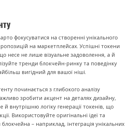
нту
арто фокусуватися на створенні унікального
пропозицій на маркетплейсах. Успішні токени
що несе не лише візуальне задоволення, а й
лізуйте тренди блокчейн-ринку та поведінку
айбільш вигідний для вашої ніші.
енту починається з глибокого аналізу
Важливо зробити акцент на деталях дизайну,
 й внутрішню логіку генерації токенів, що
ції. Використовуйте оригінальні ідеї та
 блокчейна – наприклад, інтеграція унікальних