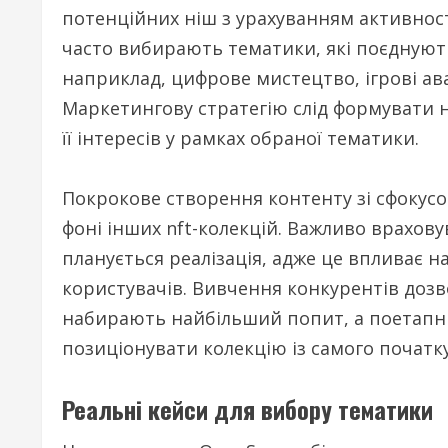
потенційних ніш з урахуванням активност
часто вибирають тематики, які поєднують
наприклад, цифрове мистецтво, ігрові ава
Маркетингову стратегію слід формувати на
її інтересів у рамках обраної тематики.
Покрокове створення контенту зі сфокус
фоні інших nft-колекцій. Важливо врахову
планується реалізація, адже це впливає н
користувачів. Вивчення конкурентів дозв
набирають найбільший попит, а поетап
позиціонувати колекцію із самого початку
Реальні кейси для вибору тематики