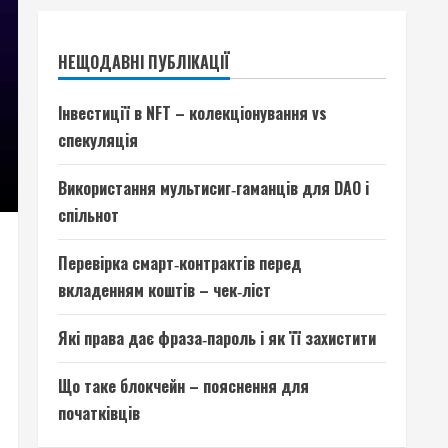
НЕЩОДАВНІ ПУБЛІКАЦІЇ
Інвестиції в NFT – колекціонування vs
спекуляція
Використання мультисиг‑гаманців для DAO і
спільнот
Перевірка смарт‑контрактів перед
вкладенням коштів – чек‑ліст
Які права дає фраза‑пароль і як її захистити
Що таке блокчейн – пояснення для
початківців