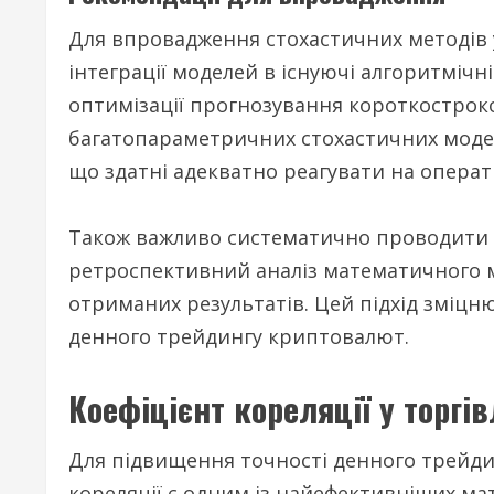
Для впровадження стохастичних методів
інтеграції моделей в існуючі алгоритмічн
оптимізації прогнозування короткострок
багатопараметричних стохастичних модел
що здатні адекватно реагувати на операт
Також важливо систематично проводити п
ретроспективний аналіз математичного 
отриманих результатів. Цей підхід зміцн
денного трейдингу криптовалют.
Коефіцієнт кореляції у торгів
Для підвищення точності денного трейди
кореляції є одним із найефективніших ма