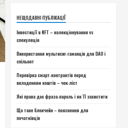
НЕЩОДАВНІ ПУБЛІКАЦІЇ
Інвестиції в NFT – колекціонування vs
спекуляція
Використання мультисиг‑гаманців для DAO і
спільнот
Перевірка смарт‑контрактів перед
вкладенням коштів – чек‑ліст
Які права дає фраза‑пароль і як її захистити
Що таке блокчейн – пояснення для
початківців