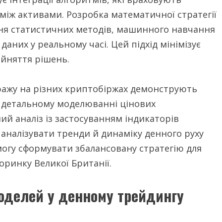
ї між активами. Розробка математичної стратегії
ння статистичних методів, машинного навчання
даних у реальному часі. Цей підхід мінімізує
ийняття рішень.
ражу на різних криптобіржах демонструють
 детальному моделюванні цінових
ий аналіз із застосуванням індикаторів
аналізувати тренди й динаміку денного руху
могу сформувати збалансовану стратегію для
ринку Великої Британії.
оделей у денному трейдингу