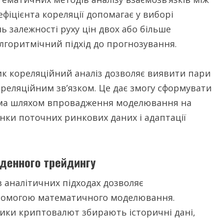
іцієнта кореляції допомагає у виборі
ь залежності руху цін двох або більше
лгоритмічний підхід до прогнозування.
тик кореляційний аналіз дозволяє виявити пари
реляційним зв’язком. Це дає змогу сформувати
ема шляхом впровадження моделювання на
інки поточних ринкових даних і адаптації
 денного трейдингу
в аналітичних підходах дозволяє
опомогою математичного моделювання.
ітики криптовалют збирають історичні дані,