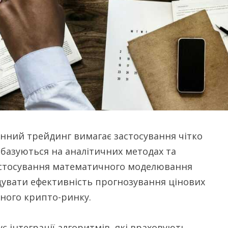
енний трейдинг вимагає застосування чітко
базуються на аналітичних методах та
Застосування математичного моделювання
щувати ефективність прогнозування цінових
ного крипто-ринку.
 інтеграції алгоритмів, які враховують