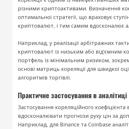
різними криптоактивами. Визначення коеф
оптимальної стратегії, що враховує ступін
криптовалют, і тим самим вдосконалює а
Наприклад, у реалізації арбітражних так
криптовалют із низьким або від’ємним ко
портфель із мінімальним ризиком, зокр
основі матриць кореляції для швидкої оц
алгоритмів торгівлі.
Практичне застосування в аналітиці
Застосування кореляційного коефіцієнта 
вдосконалювати прогнози руху цін за д
Наприклад, для Binance та Coinbase анал