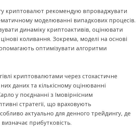
нгу криптовалют рекомендую впроваджувати
тематичному моделюванні випадкових процесів.
ізувати динаміку криптоактивів, оцінювати
цінові коливання. Зокрема, моделі на основі
допомагають оптимізувати алгоритми
гівлі криптовалютами через стохастичне
чних даних та кількісному оцінюванні
арло у поєднанні з Імовірнісним
тивні стратегії, що враховують
собливо актуально для денного трейдингу, де
і визначає прибутковість.