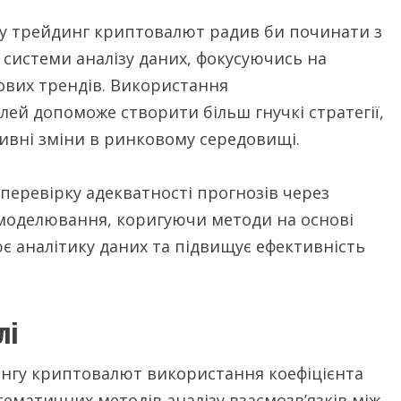
 у трейдинг криптовалют радив би починати з
і системи аналізу даних, фокусуючись на
ових трендів. Використання
ей допоможе створити більш гнучкі стратегії,
ивні зміни в ринковому середовищі.
еревірку адекватності прогнозів через
моделювання, коригуючи методи на основі
ює аналітику даних та підвищує ефективність
лі
нгу криптовалют використання коефіцієнта
тематичних методів аналізу взаємозв’язків між