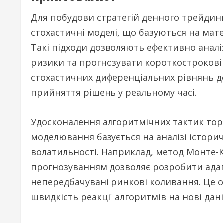
Для побудови стратегій денного трейди
стохастичні моделі, що базуються на ма
Такі підходи дозволяють ефективно анал
ризики та прогнозувати короткострокові 
стохастичних диференціальних рівнянь 
прийняття рішень у реальному часі.
Удосконалення алгоритмічних тактик тор
моделювання базується на аналізі істори
волатильності. Наприклад, метод Монте-К
прогнозуванням дозволяє розробити адап
непередбачувані ринкові коливання. Це о
швидкість реакції алгоритмів на нові дан