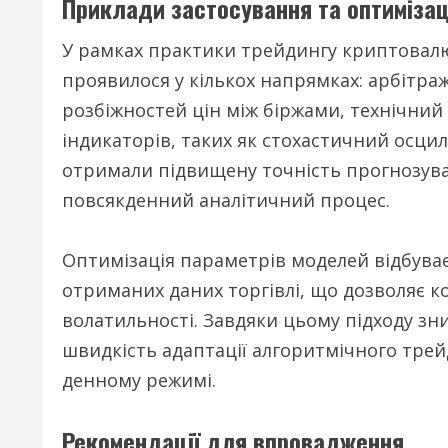
Приклади застосування та оптимізац
У рамках практики трейдингу криптовал
проявилося у кількох напрямках: арбітраж
розбіжностей цін між біржами, технічний
індикаторів, таких як стохастичний осци
отримали підвищену точність прогнозува
повсякденний аналітичний процес.
Оптимізація параметрів моделей відбува
отриманих даних торгівлі, що дозволяє ко
волатильності. Завдяки цьому підходу зн
швидкість адаптації алгоритмічного тре
денному режимі.
Рекомендації для впровадження