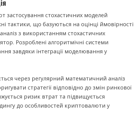
ія
ют застосування стохастичних моделей
ні тактики, що базуються на оцінці ймовірності
 аналіз з використанням стохастичних
лятор. Розроблені алгоритмічні системи
ння завдяки інтеграції моделювання у
ється через регулярний математичний аналіз
ригувати стратегії відповідно до змін ринкової
ижується ризик втрат та підвищується
йдингу до особливостей криптовалюти у