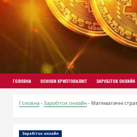
Skip
to
content
ГОЛОВНА
ОСНОВИ КРИПТОВАЛЮТ
ЗАРОБІТОК ОНЛАЙН
Головна
-
Заробіток онлайн
-
Математичні страт
Заробіток онлайн