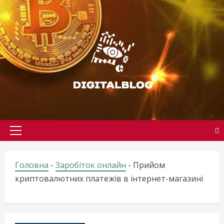
Skip
to
content
Primary
Menu
Головна
-
Заробіток онлайн
-
Прийом
криптовалютних платежів в інтернет-магазині