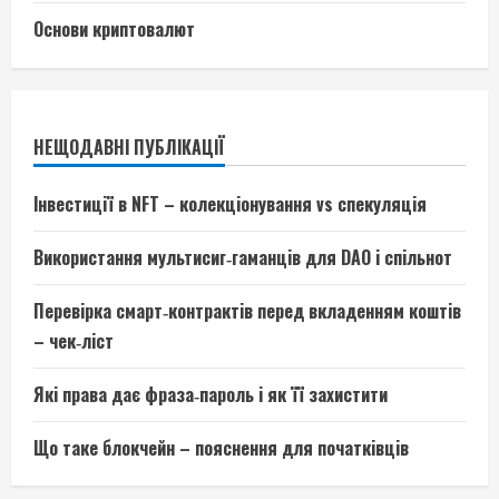
Основи криптовалют
НЕЩОДАВНІ ПУБЛІКАЦІЇ
Інвестиції в NFT – колекціонування vs спекуляція
Використання мультисиг‑гаманців для DAO і спільнот
Перевірка смарт‑контрактів перед вкладенням коштів
– чек‑ліст
Які права дає фраза‑пароль і як її захистити
Що таке блокчейн – пояснення для початківців