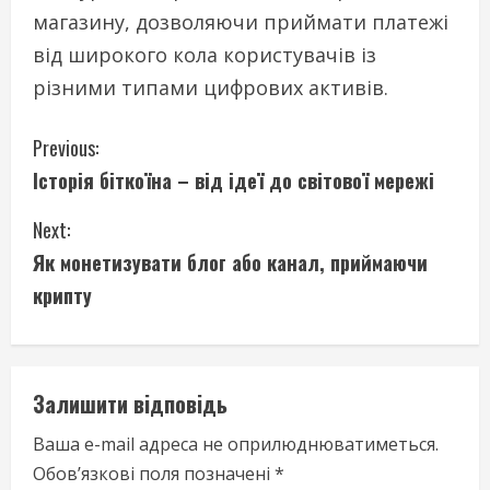
магазину, дозволяючи приймати платежі
від широкого кола користувачів із
різними типами цифрових активів.
C
Previous:
Історія біткоїна – від ідеї до світової мережі
o
Next:
n
Як монетизувати блог або канал, приймаючи
t
крипту
i
n
Залишити відповідь
u
Ваша e-mail адреса не оприлюднюватиметься.
e
Обов’язкові поля позначені
*