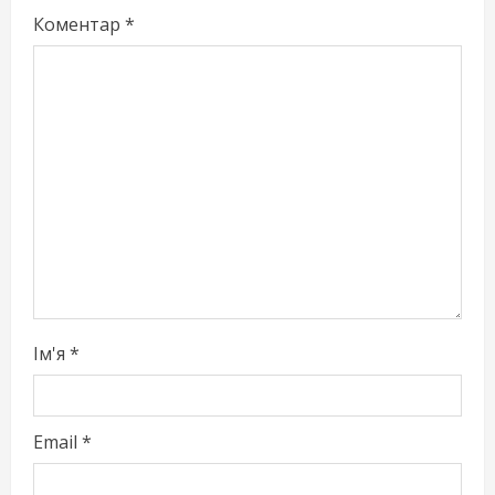
R
Коментар
*
e
a
d
i
n
g
Ім'я
*
Email
*