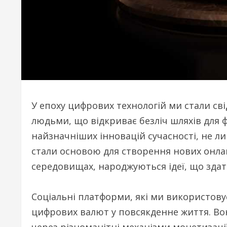
У епоху цифрових технологій ми стали св
людьми, що відкриває безліч шляхів для 
найзначніших інновацій сучасності, не ли
стали основою для створення нових онлай
середовищах, народжуються ідеї, що здат
Соціальні платформи, які ми використову
цифрових валют у повсякденне життя. Во
через різноманітні механізми монетизації