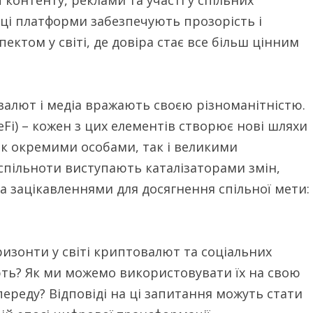
 ці платформи забезпечують прозорість і
ектом у світі, де довіра стає все більш цінним
валют і медіа вражають своєю різноманітністю.
eFi) – кожен з цих елементів створює нові шляхи
 як окремими особами, так і великими
-спільноти виступають каталізаторами змін,
 зацікавленнями для досягнення спільної мети:
ризонти у світі криптовалют та соціальних
ть? Як ми можемо використовувати їх на свою
переду? Відповіді на ці запитання можуть стати