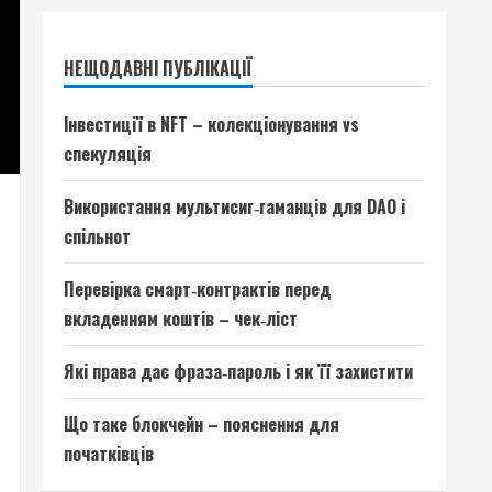
НЕЩОДАВНІ ПУБЛІКАЦІЇ
Інвестиції в NFT – колекціонування vs
спекуляція
Використання мультисиг‑гаманців для DAO і
спільнот
Перевірка смарт‑контрактів перед
вкладенням коштів – чек‑ліст
Які права дає фраза‑пароль і як її захистити
Що таке блокчейн – пояснення для
початківців