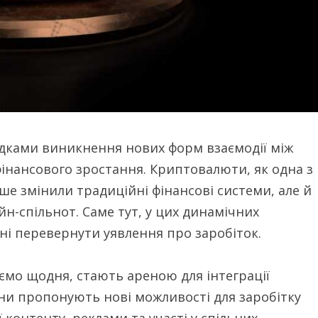
ідками виникнення нових форм взаємодії між
фінансового зростання. Криптовалюти, як одна з
ше змінили традиційні фінансові системи, але й
н-спільнот. Саме тут, у цих динамічних
ні перевернути уявлення про заробіток.
ємо щодня, стають ареною для інтеграції
ни пропонують нові можливості для заробітку
 контенту, реклами та участі у спільних