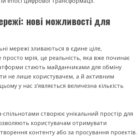
ій епосі цифрової трансформації.
ережі: нові можливості для
льні мережі зливаються в єдине ціле,
 просто мрія, це реальність, яка вже починає
латформи стають майданчиками для обміну
ти не лише користувачем, а й активним
ьому у нас з’являється величезна кількість
-спільнотами створює унікальний простір для
дозволяють користувачам отримувати
створення контенту або за просування проектів.