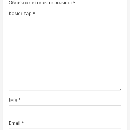
e
Обов’язкові поля позначені
*
R
Коментар
*
e
a
d
i
n
g
Ім'я
*
Email
*