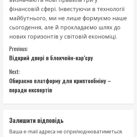
фінансовій сфері. Інвестуючи в технології
майбутнього, ми не лише формуємо наше
сьогодення, але й прокладаємо шлях до
нових горизонтів у світовій економіці.
C
Previous:
Відкрий двері в блокчейн-кар’єру
o
Next:
n
Обираємо платформу для криптообміну –
t
поради експертів
i
n
Залишити відповідь
u
Ваша e-mail адреса не оприлюднюватиметься.