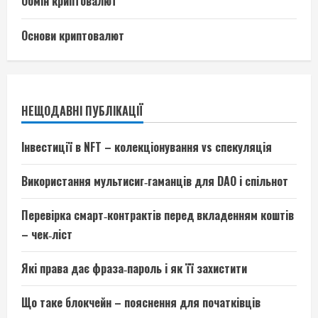
Обмін криптовалют
Основи криптовалют
НЕЩОДАВНІ ПУБЛІКАЦІЇ
Інвестиції в NFT – колекціонування vs спекуляція
Використання мультисиг‑гаманців для DAO і спільнот
Перевірка смарт‑контрактів перед вкладенням коштів
– чек‑ліст
Які права дає фраза‑пароль і як її захистити
Що таке блокчейн – пояснення для початківців