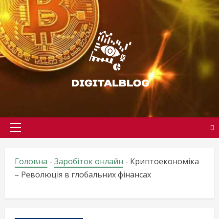
Skip
to
content
Primary
Menu
Головна
-
Заробіток онлайн
-
Криптоекономіка
– Революція в глобальних фінансах