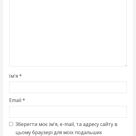
e
a
d
i
n
g
Ім'я
*
Email
*
Зберегти моє ім'я, e-mail, та адресу сайту в
цьому браузері для моїх подальших