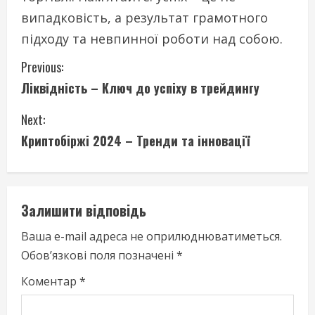
випадковість, а результат грамотного
підходу та невпинної роботи над собою.
C
Previous:
Ліквідність – Ключ до успіху в трейдингу
o
Next:
n
Криптобіржі 2024 – Тренди та інновації
t
i
Залишити відповідь
n
Ваша e-mail адреса не оприлюднюватиметься.
u
Обов’язкові поля позначені
*
e
Коментар
*
R