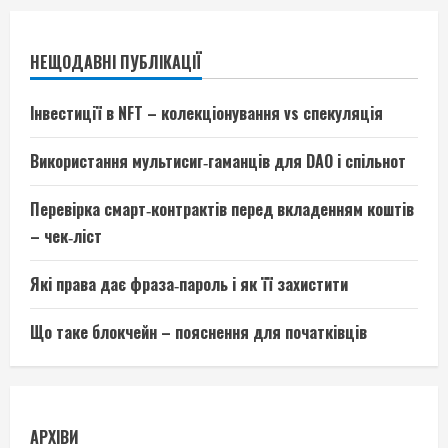
НЕЩОДАВНІ ПУБЛІКАЦІЇ
Інвестиції в NFT – колекціонування vs спекуляція
Використання мультисиг‑гаманців для DAO і спільнот
Перевірка смарт‑контрактів перед вкладенням коштів
– чек‑ліст
Які права дає фраза‑пароль і як її захистити
Що таке блокчейн – пояснення для початківців
АРХІВИ