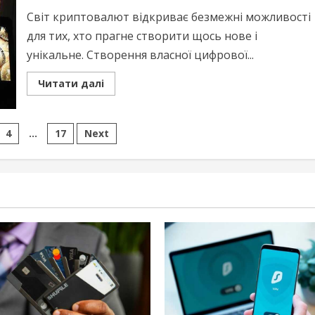
Світ криптовалют відкриває безмежні можливості
для тих, хто прагне створити щось нове і
унікальне. Створення власної цифрової...
Read
Читати далі
more
about
Створення
власної
ія
криптовалюти
4
…
17
Next
–
покроковий
гід