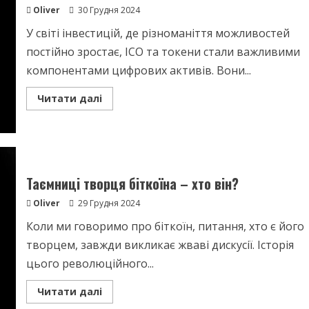
принципи
Oliver
30 Грудня 2024
У світі інвестицій, де різноманіття можливостей
постійно зростає, ICO та токени стали важливими
компонентами цифрових активів. Вони...
Read
Читати далі
more
about
Інвестиції
в
ICO
–
Основи
та
Таємниці творця біткоїна – хто він?
ключові
аспекти
Oliver
29 Грудня 2024
Коли ми говоримо про біткоїн, питання, хто є його
творцем, завжди викликає жваві дискусії. Історія
цього революційного...
Read
Читати далі
more