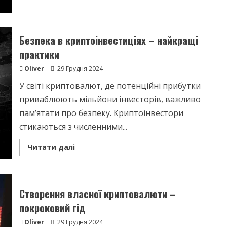
about
Таємниці
творця
біткоїна
–
хто
Безпека в криптоінвестиціях – найкращі
він?
практики
Oliver
29 Грудня 2024
У світі криптовалют, де потенційні прибутки
приваблюють мільйони інвесторів, важливо
пам’ятати про безпеку. Криптоінвестори
стикаються з численними...
Read
Читати далі
more
about
Безпека
в
криптоінвестиціях
–
Створення власної криптовалюти –
найкращі
практики
покроковий гід
Oliver
29 Грудня 2024