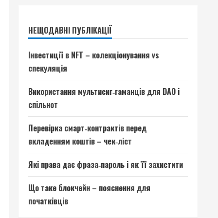
НЕЩОДАВНІ ПУБЛІКАЦІЇ
Інвестиції в NFT – колекціонування vs
спекуляція
Використання мультисиг‑гаманців для DAO і
спільнот
Перевірка смарт‑контрактів перед
вкладенням коштів – чек‑ліст
Які права дає фраза‑пароль і як її захистити
Що таке блокчейн – пояснення для
початківців