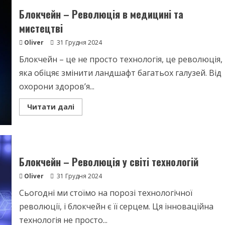
KYC
для
Блокчейн – Революція в медицині та
всіх
криптоплатформ?
мистецтві
Oliver
31 Грудня 2024
Блокчейн – це не просто технологія, це революція,
яка обіцяє змінити ландшафт багатьох галузей. Від
охорони здоров’я...
Read
Читати далі
more
about
Блокчейн
–
Революція
в
медицині
Блокчейн – Революція у світі технологій
та
мистецтві
Oliver
31 Грудня 2024
Сьогодні ми стоїмо на порозі технологічної
революції, і блокчейн є її серцем. Ця інноваційна
технологія не просто...