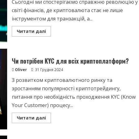
Сьогодні ми спостерігаємо справжню революцію у
світі фінансів, де криптовалюта стає не лише
інструментом для транзакцій, а...
Read
Читати далі
more
about
Криптоінвестування
–
Основи
та
Чи потрібен KYC для всіх криптоплатформ?
стратегії
для
початківців
Oliver
31 Грудня 2024
З розвитком криптовалютного ринку та
зростанням популярності криптотрейдингу,
питання про необхідність проходження KYC (Know
Your Customer) процесу...
Read
Читати далі
more
about
Чи
потрібен