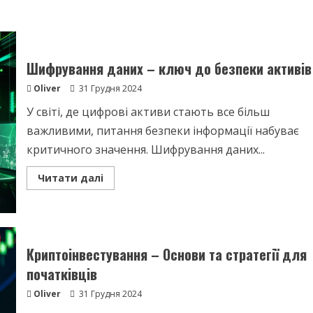
Шифрування даних – ключ до безпеки активів
Oliver
31 Грудня 2024
У світі, де цифрові активи стають все більш
важливими, питання безпеки інформації набуває
критичного значення. Шифрування даних...
Read
Читати далі
more
about
Шифрування
даних
–
ключ
до
Криптоінвестування – Основи та стратегії для
безпеки
активів
початківців
Oliver
31 Грудня 2024