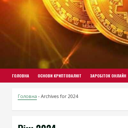
Skip
to
content
ГОЛОВНА
ОСНОВИ КРИПТОВАЛЮТ
ЗАРОБІТОК ОНЛАЙН
Головна
-
Archives for 2024