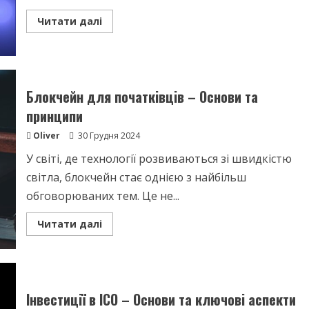
Read
Читати далі
more
about
Блокчейн
–
Революція
у
світі
Блокчейн для початківців – Основи та
технологій
принципи
Oliver
30 Грудня 2024
У світі, де технології розвиваються зі швидкістю
світла, блокчейн стає однією з найбільш
обговорюваних тем. Це не...
Read
Читати далі
more
about
Блокчейн
для
початківців
–
Основи
Інвестиції в ICO – Основи та ключові аспекти
та