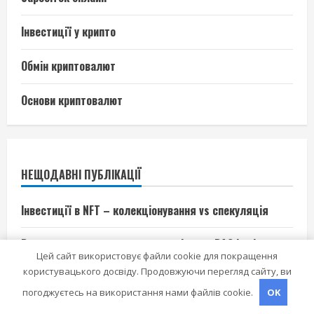
Інвестиції у крипто
Обмін криптовалют
Основи криптовалют
НЕЩОДАВНІ ПУБЛІКАЦІЇ
Інвестиції в NFT – колекціонування vs спекуляція
Використання мультисиг‑гаманців для DAO і спільнот
Цей сайт використовує файли cookie для покращення
користувацького досвіду. Продовжуючи перегляд сайту, ви
Перевірка смарт‑контрактів перед вкладенням коштів
погоджуєтесь на використання нами файлів cookie.
OK
– чек‑ліст