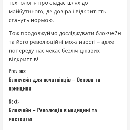
технологія прокладає шлях до
майбутнього, де довіра і відкритість
стануть нормою.
Тож продовжуймо досліджувати блокчейн
та його революційні можливості – адже
попереду нас чекає безліч цікавих
відкриттів!
C
Previous:
Блокчейн для початківців – Основи та
o
принципи
n
Next:
t
Блокчейн – Революція в медицині та
i
мистецтві