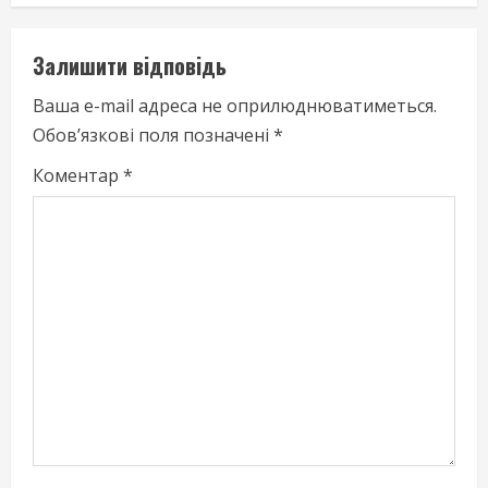
n
u
Залишити відповідь
e
Ваша e-mail адреса не оприлюднюватиметься.
Обов’язкові поля позначені
*
R
Коментар
*
e
a
d
i
n
g