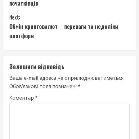
початківців
n
Next:
t
Обмін криптовалют – переваги та недоліки
i
платформ
n
u
Залишити відповідь
e
Ваша e-mail адреса не оприлюднюватиметься.
Обов’язкові поля позначені
*
R
Коментар
*
e
a
d