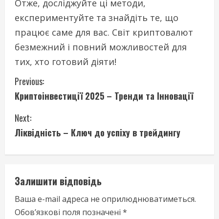
Отже, досліджуйте ці методи,
експериментуйте та знайдіть те, що
працює саме для вас. Світ криптовалют
безмежний і повний можливостей для
тих, хто готовий діяти!
C
Previous:
Криптоінвестиції 2025 – Тренди та Інновації
o
Next:
n
Ліквідність – Ключ до успіху в трейдингу
t
i
Залишити відповідь
n
Ваша e-mail адреса не оприлюднюватиметься.
u
Обов’язкові поля позначені
*