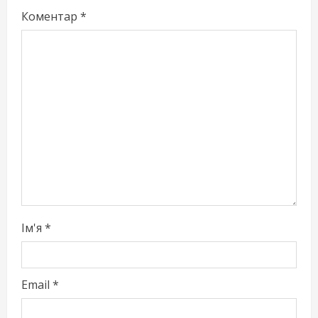
e
Коментар
*
R
e
a
d
i
n
g
Ім'я
*
Email
*