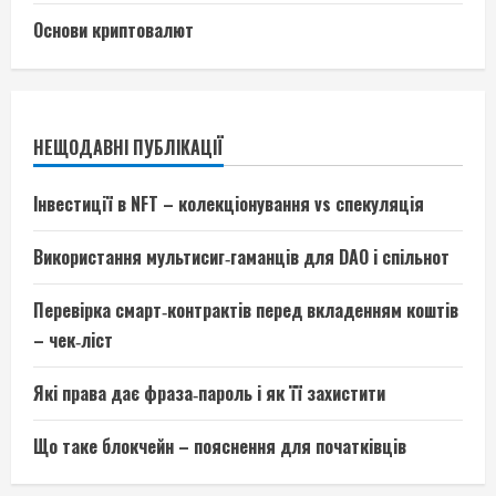
Основи криптовалют
НЕЩОДАВНІ ПУБЛІКАЦІЇ
Інвестиції в NFT – колекціонування vs спекуляція
Використання мультисиг‑гаманців для DAO і спільнот
Перевірка смарт‑контрактів перед вкладенням коштів
– чек‑ліст
Які права дає фраза‑пароль і як її захистити
Що таке блокчейн – пояснення для початківців