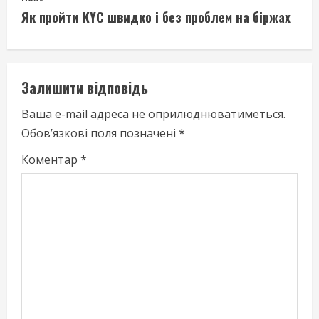
t
Як пройти KYC швидко і без проблем на біржах
i
n
Залишити відповідь
u
Ваша e-mail адреса не оприлюднюватиметься.
e
Обов’язкові поля позначені
*
R
Коментар
*
e
a
d
i
n