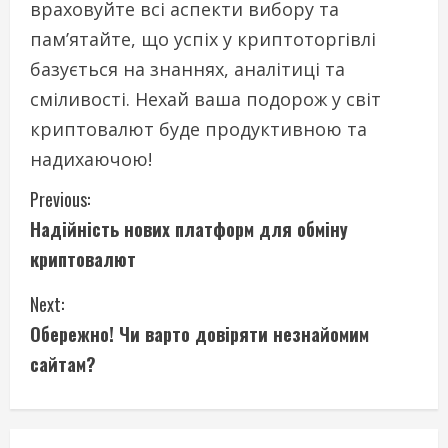
враховуйте всі аспекти вибору та
пам’ятайте, що успіх у криптоторгівлі
базується на знаннях, аналітиці та
сміливості. Нехай ваша подорож у світ
криптовалют буде продуктивною та
надихаючою!
C
Previous:
Надійність нових платформ для обміну
o
криптовалют
n
Next:
t
Обережно! Чи варто довіряти незнайомим
i
сайтам?
n