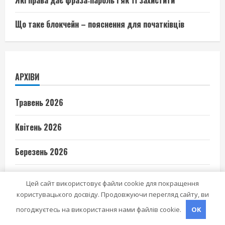
Які права дає фраза‑пароль і як її захистити
Що таке блокчейн – пояснення для початківців
АРХІВИ
Травень 2026
Квітень 2026
Березень 2026
Лютий 2026
Цей сайт використовує файли cookie для покращення
користувацького досвіду. Продовжуючи перегляд сайту, ви
Січень 2026
погоджуєтесь на використання нами файлів cookie.
OK