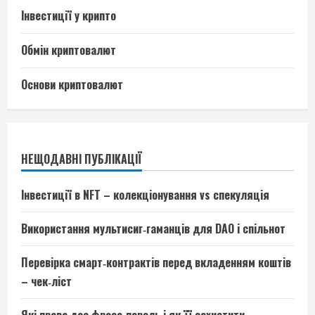
Інвестиції у крипто
Обмін криптовалют
Основи криптовалют
НЕЩОДАВНІ ПУБЛІКАЦІЇ
Інвестиції в NFT – колекціонування vs спекуляція
Використання мультисиг‑гаманців для DAO і спільнот
Перевірка смарт‑контрактів перед вкладенням коштів
– чек‑ліст