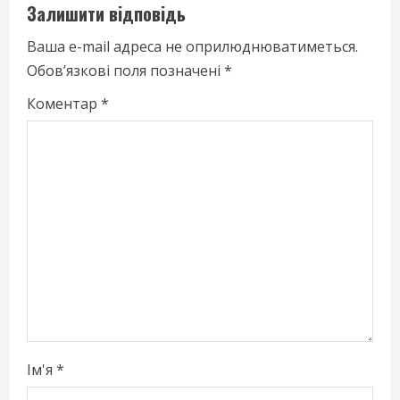
u
Залишити відповідь
e
Ваша e-mail адреса не оприлюднюватиметься.
Обов’язкові поля позначені
*
R
Коментар
*
e
a
d
i
n
g
Ім'я
*