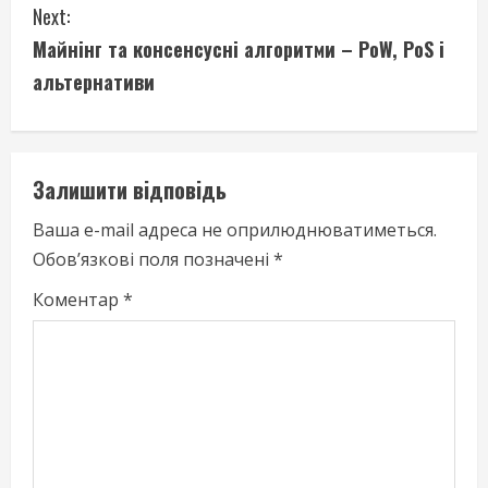
Next:
t
Майнінг та консенсусні алгоритми – PoW, PoS і
i
альтернативи
n
u
Залишити відповідь
e
Ваша e-mail адреса не оприлюднюватиметься.
Обов’язкові поля позначені
*
R
Коментар
*
e
a
d
i