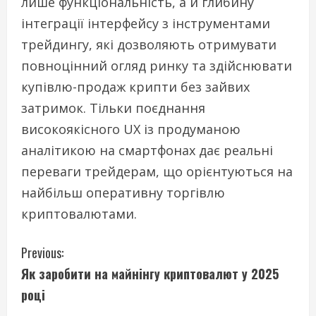
лише функціональність, а й глибину
інтеграції інтерфейсу з інструментами
трейдингу, які дозволяють отримувати
повноцінний огляд ринку та здійснювати
купівлю-продаж крипти без зайвих
затримок. Тільки поєднання
високоякісного UX із продуманою
аналітикою на смартфонах дає реальні
переваги трейдерам, що орієнтуються на
найбільш оперативну торгівлю
криптовалютами.
C
Previous:
Як заробити на майнінгу криптовалют у 2025
o
році
n