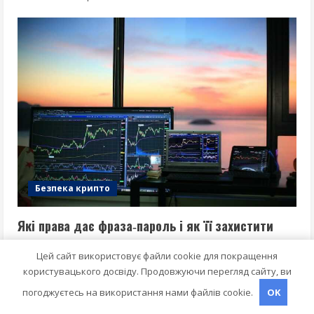
Безпека крипто
Які права дає фраза‑пароль і як її захистити
Oliver
26 Травня 2026
Цей сайт використовує файли cookie для покращення
користувацького досвіду. Продовжуючи перегляд сайту, ви
погоджуєтесь на використання нами файлів cookie.
OK
MediaCityUK | The Greenhouse, 101 Broadway, Salford