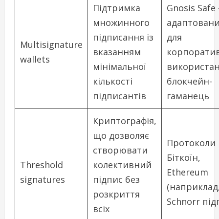
Підтримка
Gnosis Safe 
множинного
адаптован
підписання із
для
Multisignature
вказанням
корпорати
wallets
мінімальної
використа
кількості
блокчейн-
підписантів
гаманець
Криптографія,
що дозволяє
Протоколи
створювати
Біткоїн,
Threshold
колективний
Ethereum
signatures
підпис без
(наприклад
розкриття
Schnorr під
всіх