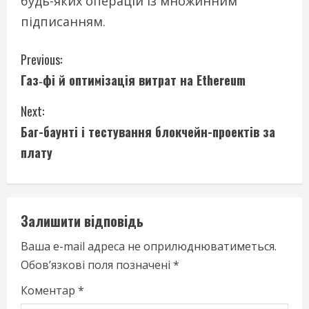
будь-яких операцій із множинним
підписанням.
C
Previous:
Газ‑фі й оптимізація витрат на Ethereum
o
Next:
n
Баг-баунті і тестування блокчейн-проектів за
t
плату
i
n
Залишити відповідь
u
Ваша e-mail адреса не оприлюднюватиметься.
e
Обов’язкові поля позначені
*
R
Коментар
*