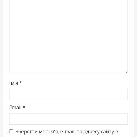
e
a
d
i
n
g
Ім'я
*
Email
*
Зберегти моє ім'я, e-mail, та адресу сайту в