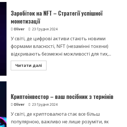
–
Розкриваємо
секрети
Заробіток на NFT – Стратегії успішної
простими
словами
монетизації
Oliver
23 Грудня 2024
У світі, де цифрові активи стають новими
формами власності, NFT (незамінні токени)
відкривають безмежні можливості для тих,...
Read
Читати далі
more
about
Заробіток
на
NFT
–
Стратегії
Криптоінвестор – ваш посібник з термінів
успішної
монетизації
Oliver
23 Грудня 2024
У світі, де криптовалюта стає все більш
популярною, важливо не лише розуміти, як