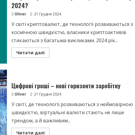
переказах
2024?
Oliver
21 Грудня 2024
У світі криптовалют, де технології розвиваються з
космічною швидкістю, власники криптоактивів
стикаються з багатьма викликами. 2024 рік...
Read
Читати далі
more
about
Загрози
криптоінвесторів
–
що
остерігатися
Цифрові гроші – нові горизонти заробітку
у
2024?
Oliver
21 Грудня 2024
У світі, де технології розвиваються з неймовірною
швидкістю, віртуальні валюти стають не лише
трендом, а й важливим...
Read
Читати далі