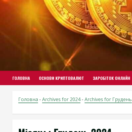
Skip
to
content
ГОЛОВНА
ОСНОВИ КРИПТОВАЛЮТ
ЗАРОБІТОК ОНЛАЙН
Головна
-
Archives for 2024
-
Archives for Грудень