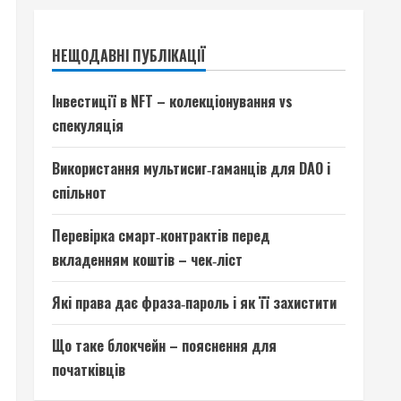
НЕЩОДАВНІ ПУБЛІКАЦІЇ
Інвестиції в NFT – колекціонування vs
спекуляція
Використання мультисиг‑гаманців для DAO і
спільнот
Перевірка смарт‑контрактів перед
вкладенням коштів – чек‑ліст
Які права дає фраза‑пароль і як її захистити
Що таке блокчейн – пояснення для
початківців