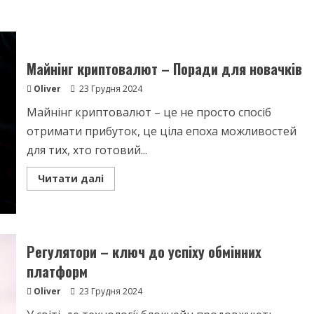
Майнінг криптовалют – Поради для новачків
Oliver
23 Грудня 2024
Майнінг криптовалют – це не просто спосіб
отримати прибуток, це ціла епоха можливостей
для тих, хто готовий...
Read
Читати далі
more
about
Майнінг
криптовалют
–
Поради
для
Регулятори – ключ до успіху обмінних
новачків
платформ
Oliver
23 Грудня 2024