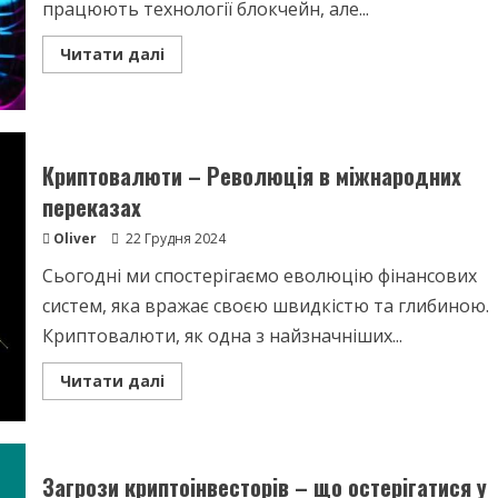
працюють технології блокчейн, але...
Read
Читати далі
more
about
Криптоінвестор
–
ваш
посібник
з
Криптовалюти – Революція в міжнародних
термінів
переказах
Oliver
22 Грудня 2024
Сьогодні ми спостерігаємо еволюцію фінансових
систем, яка вражає своєю швидкістю та глибиною.
Криптовалюти, як одна з найзначніших...
Read
Читати далі
more
about
Криптовалюти
–
Революція
в
Загрози криптоінвесторів – що остерігатися у
міжнародних