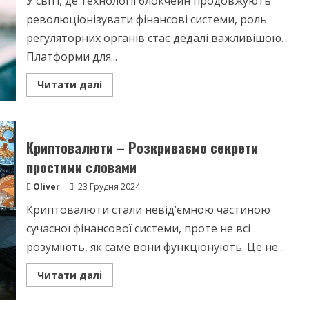
У світі, де технології блокчейн продовжують
революціонізувати фінансові системи, роль
регуляторних органів стає дедалі важливішою.
Платформи для...
Read
Читати далі
more
about
Регулятори
–
ключ
до
Криптовалюти – Розкриваємо секрети
успіху
обмінних
простими словами
платформ
Oliver
23 Грудня 2024
Криптовалюти стали невід’ємною частиною
сучасної фінансової системи, проте не всі
розуміють, як саме вони функціонують. Це не...
Read
Читати далі
more
about
Криптовалюти