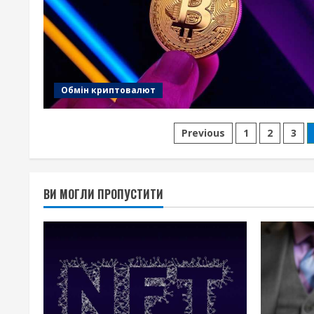
Обмін криптовалют
Пагінація
Previous
1
2
3
записів
ВИ МОГЛИ ПРОПУСТИТИ