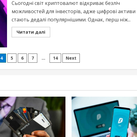
Сьогодні світ криптовалют відкриває безліч
можливостей для інвесторів, адже цифрові активи
стають дедалі популярнішими. Однак, перш ніж...
Read
Читати далі
more
about
Комісії
при
обміні
криптовалют
4
5
6
7
…
14
Next
–
що
знати?