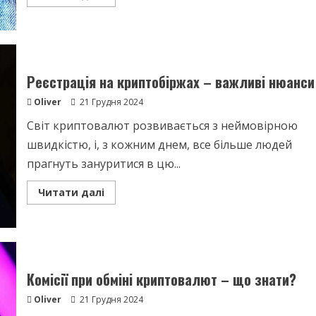
more
about
Цифрові
гроші
–
нові
горизонти
заробітку
Реєстрація на криптобіржах – важливі нюанси
Oliver
21 Грудня 2024
Світ криптовалют розвивається з неймовірною
швидкістю, і, з кожним днем, все більше людей
прагнуть зануритися в цю...
Read
Читати далі
more
about
Реєстрація
на
криптобіржах
–
важливі
нюанси
Комісії при обміні криптовалют – що знати?
Oliver
21 Грудня 2024